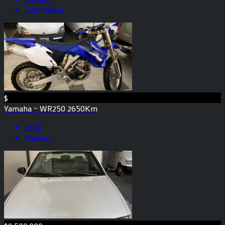
Automatica
$
Yamaha – WR250 2650Km
2650
Manual