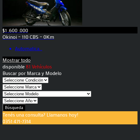
$1 .600 .000
Okinoi – 110 CBS – 0Km
Automatica
...
Mostrar todo
disponible
81 Vehículos
Buscar por Marca y Modelo
Búsqueda
Tenés una consulta? Llamanos hoy!
0351 471-7314