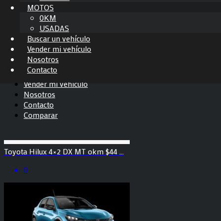
USADOS
MOTOS
ELÉCTRICOS/HÍBRIDOS
0KM
0KM
USADAS
USADOS
Peugeot 3008 GT AM25 0km $70,520.65 ...
Buscar un vehículo
MOTOS
Vender mi vehículo
0KM
0
Nosotros
USADAS
Automatica
Contacto
Buscar un vehículo
Vender mi vehículo
Nosotros
Contacto
Comparar
Toyota Hilux 4×2 DX MT okm $44 ...
0