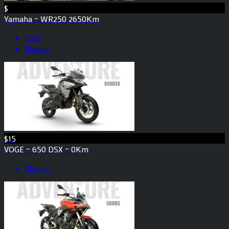
$
Yamaha – WR250 2650Km
2650
Manual
$15
VOGE – 650 DSX – 0Km
Manual