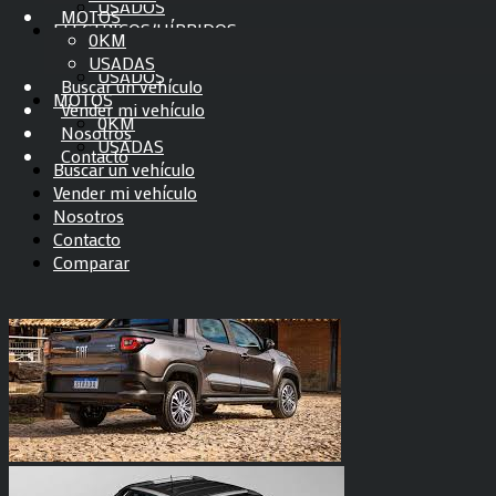
USADOS
Mastodon
MOTOS
ELÉCTRICOS/HÍBRIDOS
0KM
Email
0KM
USADAS
USADOS
Compartir
Buscar un vehículo
MOTOS
Vender mi vehículo
0KM
Nosotros
USADAS
Contacto
Buscar un vehículo
Vender mi vehículo
Nosotros
Contacto
Comparar