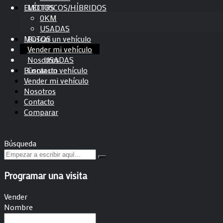
ELÉCTRICOS/HÍBRIDOS
MOTOS
0KM
0KM
USADOS
USADAS
MOTOS
Buscar un vehículo
0KM
Vender mi vehículo
USADAS
Nosotros
Buscar un vehículo
Contacto
Vender mi vehículo
Nosotros
© 2023 La Esquina del Utilitario - Derechos Reservados
Contacto
Comparar
Búsqueda
Programar una visita
Vender
Nombre