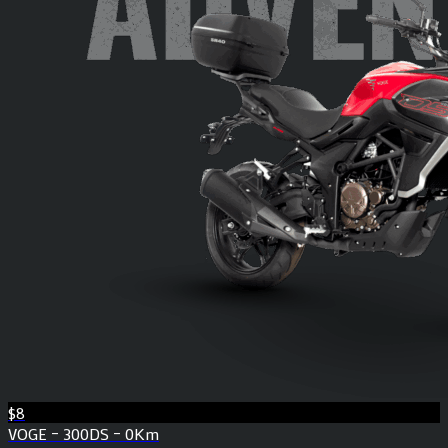
$8
VOGE – 300DS – 0Km