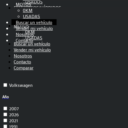
OKINOI
USADOS
MOTOS
RAMPAGE
ELÉCTRICOS/HÍBRIDOS
0KM
Gilera
0KM
USADAS
Peugeot
USADOS
Buscar un vehículo
jeep
MOTOS
Vender mi vehículo
Yamaha
0KM
Nosotros
Fiat
USADAS
Contacto
Audi
Buscar un vehículo
Renault
Vender mi vehículo
Ford
Nosotros
Chevrolet
Contacto
Honda
Comparar
Mercedes-Benz
Toyota
Volkswagen
Año
2007
2026
2021
1991