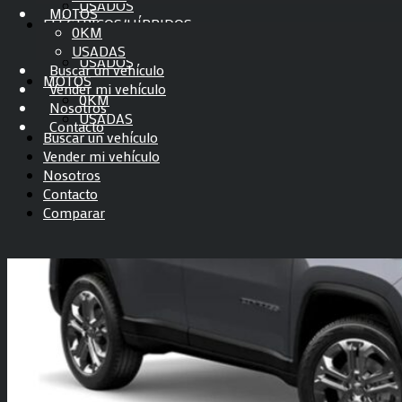
USADOS
Mastodon
MOTOS
ELÉCTRICOS/HÍBRIDOS
0KM
Email
0KM
USADAS
USADOS
Compartir
Buscar un vehículo
MOTOS
Vender mi vehículo
0KM
Nosotros
USADAS
Contacto
Buscar un vehículo
Vender mi vehículo
Nosotros
Contacto
Comparar