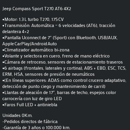
Jeep Compass Sport T270 AT6 4X2
•Motor: 1.3 L turbo T270, 175 CV
•Transmisión: Automática – 6 velocidades (AT6), tracción
delantera 4×2
•Pantalla Uconnect de 7″ (Sport) con Bluetooth, USB/AUX,
Apple CarPlay/Android Auto
•Climatizador automático bi‑zona
•Volante y selectora en cuero, freno de mano eléctrico
•Cámara de retroceso, sensores de estacionamiento traseros
•6 airbags (frontales, laterales y cortina), ABS + EBD, ESC, TCS,
ERM, HSA, sensores de presión de neumáticos
•(En líneas superiores: ADAS como control crucero adaptativo,
detección de punto ciego y mantenimiento de carril)
•Llantas de aleación de 17″, barras de techo, espejos color
carrocería con luz de giro LED
•Faros Full LED + antiniebla
Unidades 0Km.
-Pedidos directos de fábrica
-Garantía de 3 años o 100.000 km.