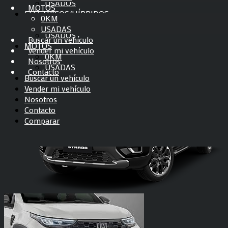
USADOS
Mastodon
MOTOS
ELÉCTRICOS/HÍBRIDOS
0KM
Email
0KM
USADAS
USADOS
Compartir
Buscar un vehículo
MOTOS
Vender mi vehículo
0KM
Nosotros
USADAS
Contacto
Buscar un vehículo
Vender mi vehículo
Nosotros
Contacto
Comparar